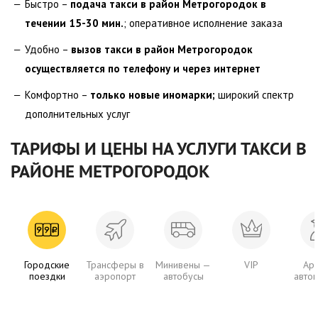
Быстро –
подача такси в район Метрогородок в
течении 15-30 мин.
; оперативное исполнение заказа
Удобно –
вызов такси в район Метрогородок
осуществляется по телефону и через интернет
Комфортно –
только новые иномарки;
широкий спектр
дополнительных услуг
ТАРИФЫ И ЦЕНЫ НА УСЛУГИ ТАКСИ В
РАЙОНЕ МЕТРОГОРОДОК
Городские
Трансферы в
Минивены —
VIP
Ар
поездки
аэропорт
автобусы
авто